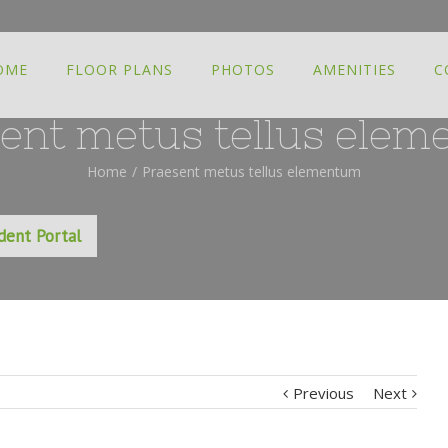
OME
FLOOR PLANS
PHOTOS
AMENITIES
C
ent metus tellus ele
Home
/
Praesent metus tellus elementum
dent Portal
Previous
Next