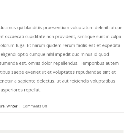
ducimus qui blanditiis praesentium voluptatum deleniti atque
t occaecati cupiditate non provident, similique sunt in culpa
t dolorum fuga. Et harum quidem rerum facilis est et expedita
 eligendi optio cumque nihil impedit quo minus id quod
ssumenda est, omnis dolor repellendus. Temporibus autem
atibus saepe eveniet ut et voluptates repudiandae sint et
netur a sapiente delectus, ut aut reiciendis voluptatibus
asperiores repellat.
on
ure
,
Winter
|
Comments Off
Praesent
metus
tellus