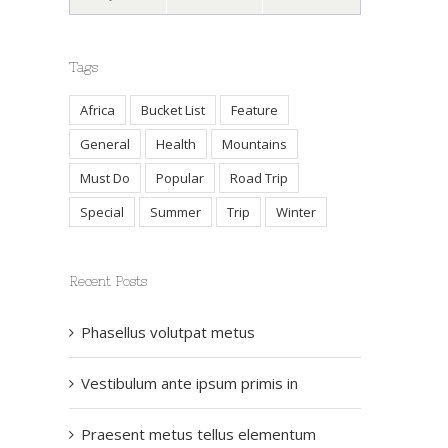
Tags
Africa
Bucket List
Feature
General
Health
Mountains
Must Do
Popular
Road Trip
Special
Summer
Trip
Winter
Recent Posts
Phasellus volutpat metus
Vestibulum ante ipsum primis in
Praesent metus tellus elementum