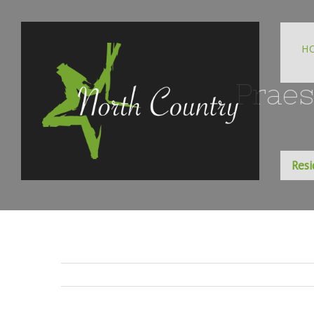
H
Praes
Resi