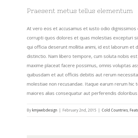
Praesent metus tellus elementum
At vero eos et accusamus et iusto odio dignissimos 
corrupti quos dolores et quas molestias excepturi sin
qui officia deserunt mollitia animi, id est laborum e
distinctio. Nam libero tempore, cum soluta nobis est
maxime placeat facere possimus, omnis voluptas a
quibusdam et aut officiis debitis aut rerum necessit
molestiae non recusandae. Itaque earum rerum hic te
maiores alias consequatur aut perferendis doloribus 
By
kmjwebdesign
|
February 2nd, 2015
|
Cold Countries
,
Feat